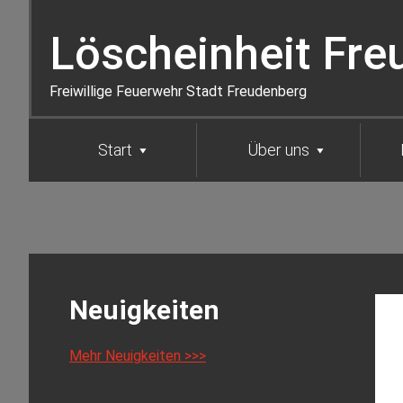
Zur
Zum
Zur
Hauptnavigation
Inhalt
Seitenspalte
Löscheinheit Fre
springen
springen
springen
Freiwillige Feuerwehr Stadt Freudenberg
Start
Über uns
Seitenspalte
Neuigkeiten
Mehr Neuigkeiten >>>