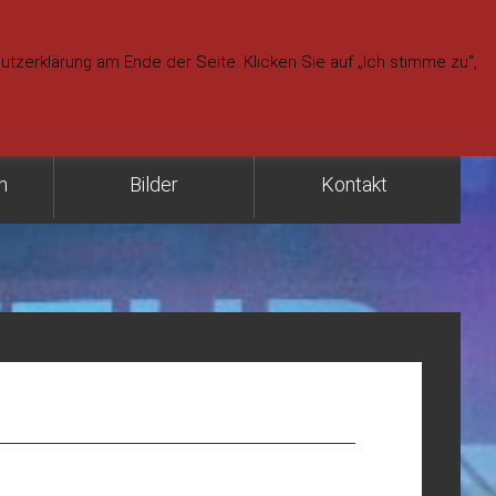
f Feuerwehr & Rettungsdienst)
zerklärung am Ende der Seite. Klicken Sie auf „Ich stimme zu“,
9-55 /-56 (Gerätehaus Telefon)
9-57 (Gerätehaus Fax)
n
Bilder
Kontakt