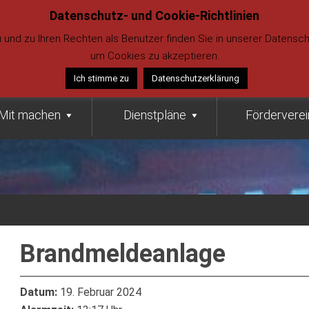
Datenschutz- und Cookie-Richtlinien
112 (Notru
udenberg
nd zu Ihren Rechten als Benutzer finden Sie in unserer Datenschut
02734 4284
um Cookies zu akzeptieren.
02734 4284
Ich stimme zu
Datenschutzerklärung
Mit machen
Dienstpläne
Förderverei
Brandmeldeanlage
Datum:
19. Februar 2024