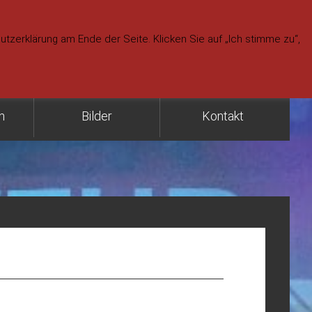
f Feuerwehr & Rettungsdienst)
zerklärung am Ende der Seite. Klicken Sie auf „Ich stimme zu“,
9-55 /-56 (Gerätehaus Telefon)
9-57 (Gerätehaus Fax)
n
Bilder
Kontakt