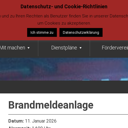
Datenschutz- und Cookie-Richtlinien
112 (Notru
udenberg
nd zu Ihren Rechten als Benutzer finden Sie in unserer Datenschut
02734 4284
um Cookies zu akzeptieren.
02734 4284
Ich stimme zu
Datenschutzerklärung
Mit machen
Dienstpläne
Förderverei
Brandmeldeanlage
Datum:
11. Januar 2026